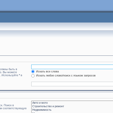
должны быть в
Искать все слова
но. Вы можете
а. Используйте
*
в
Искать любое слово/поиск с языком запросов
к. Поиск в
или соответствующую