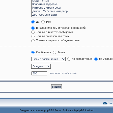
Да
Нет
В названиях тем и текстах сообщений
Только в текстах сообщений
Только по названию темы
Только в первом сообщении темы
Сообщения
Темы
по возрастанию
по убыван
символов сообщений
Свя
Создано на основе
phpBB
® Forum Software © phpBB Limited