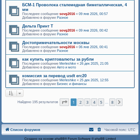
БСМ-1 Проволока сталемедная биметаллическая, 4
мм
Последнее сообщение
sovg2016
«
09 янв 2026, 00:57
Добавлено в форуме
Разное
Дельта Принт Т
Последнее сообщение
sovg2016
«
09 янв 2026, 00:42
Добавлено в форуме
Разное
Достопримечательности москвы
Последнее сообщение
sovg2016
«
06 янв 2026, 00:41
Добавлено в форуме
Разное
как купить криптовалюты за рубли
Последнее сообщение
Merleshike
«
26 дек 2025, 21:05
Добавлено в форуме
Авто и мото
комиссия за перевод usdt erc20
Последнее сообщение
Merleshike
«
25 дек 2025, 12:55
Добавлено в форуме
Бизнес и финансы
Страница
1
из
8
1
2
3
4
5
8
След.
Найдено 195 результатов
…
Список форумов
Часовой пояс:
UTC
Создано на основе
phpBB
® Forum Software © phpBB Limited