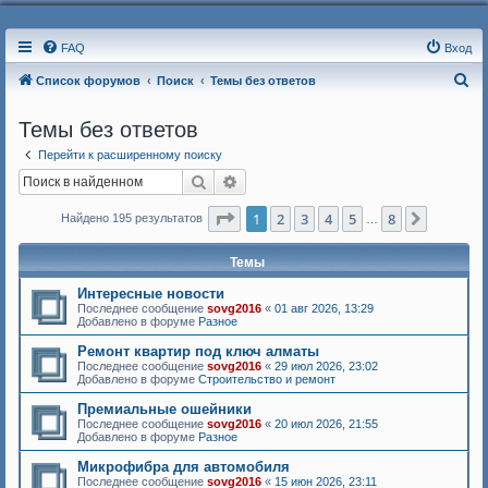
FAQ
Вход
П
Список форумов
Поиск
Темы без ответов
о
Темы без ответов
и
Перейти к расширенному поиску
с
Поиск
Расширенный поиск
к
Страница
1
из
8
1
2
3
4
5
8
След.
Найдено 195 результатов
…
Темы
Интересные новости
Последнее сообщение
sovg2016
«
01 авг 2026, 13:29
Добавлено в форуме
Разное
Ремонт квартир под ключ алматы
Последнее сообщение
sovg2016
«
29 июл 2026, 23:02
Добавлено в форуме
Строительство и ремонт
Премиальные ошейники
Последнее сообщение
sovg2016
«
20 июл 2026, 21:55
Добавлено в форуме
Разное
Микрофибра для автомобиля
Последнее сообщение
sovg2016
«
15 июн 2026, 23:11