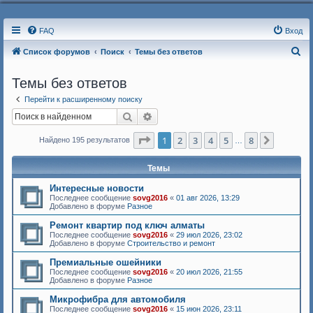
FAQ
Вход
П
Список форумов
Поиск
Темы без ответов
о
Темы без ответов
и
Перейти к расширенному поиску
с
Поиск
Расширенный поиск
к
Страница
1
из
8
1
2
3
4
5
8
След.
Найдено 195 результатов
…
Темы
Интересные новости
Последнее сообщение
sovg2016
«
01 авг 2026, 13:29
Добавлено в форуме
Разное
Ремонт квартир под ключ алматы
Последнее сообщение
sovg2016
«
29 июл 2026, 23:02
Добавлено в форуме
Строительство и ремонт
Премиальные ошейники
Последнее сообщение
sovg2016
«
20 июл 2026, 21:55
Добавлено в форуме
Разное
Микрофибра для автомобиля
Последнее сообщение
sovg2016
«
15 июн 2026, 23:11