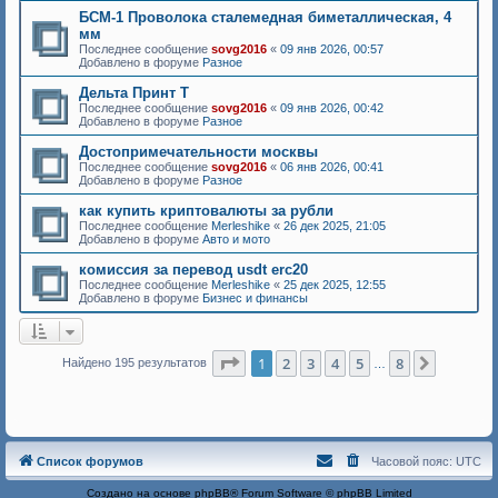
БСМ-1 Проволока сталемедная биметаллическая, 4
мм
Последнее сообщение
sovg2016
«
09 янв 2026, 00:57
Добавлено в форуме
Разное
Дельта Принт Т
Последнее сообщение
sovg2016
«
09 янв 2026, 00:42
Добавлено в форуме
Разное
Достопримечательности москвы
Последнее сообщение
sovg2016
«
06 янв 2026, 00:41
Добавлено в форуме
Разное
как купить криптовалюты за рубли
Последнее сообщение
Merleshike
«
26 дек 2025, 21:05
Добавлено в форуме
Авто и мото
комиссия за перевод usdt erc20
Последнее сообщение
Merleshike
«
25 дек 2025, 12:55
Добавлено в форуме
Бизнес и финансы
Страница
1
из
8
1
2
3
4
5
8
След.
Найдено 195 результатов
…
Список форумов
Часовой пояс:
UTC
Создано на основе
phpBB
® Forum Software © phpBB Limited