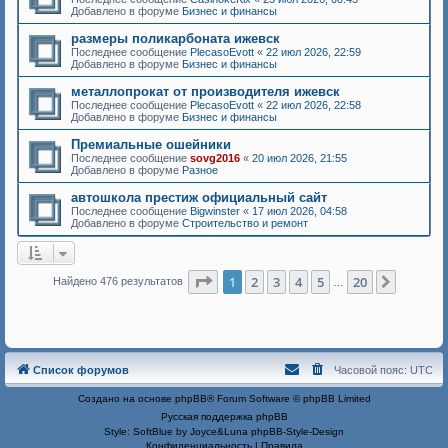
Добавлено в форуме
Бизнес и финансы
размеры поликарбоната ижевск
Последнее сообщение
PlecasoEvott
«
22 июл 2026, 22:59
Добавлено в форуме
Бизнес и финансы
металлопрокат от производителя ижевск
Последнее сообщение
PlecasoEvott
«
22 июл 2026, 22:58
Добавлено в форуме
Бизнес и финансы
Премиальные ошейники
Последнее сообщение
sovg2016
«
20 июл 2026, 21:55
Добавлено в форуме
Разное
автошкола престиж официальный сайт
Последнее сообщение
Bigwinster
«
17 июл 2026, 04:58
Добавлено в форуме
Строительство и ремонт
Страница
1
из
20
1
2
3
4
5
20
След.
Найдено 476 результатов
…
Список форумов
Часовой пояс:
UTC
Создано на основе
phpBB
® Forum Software © phpBB Limited
Русская поддержка phpBB
Style: SoftBlue by Joyce&Luna
phpBB-Style-Design
Конфиденциальность
|
Правила