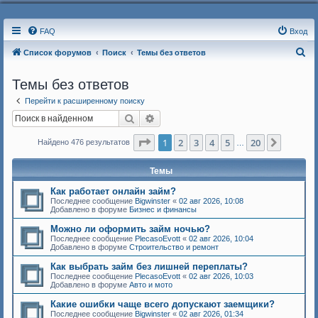
FAQ
Вход
П
Список форумов
Поиск
Темы без ответов
о
Темы без ответов
и
Перейти к расширенному поиску
с
Поиск
Расширенный поиск
к
Страница
1
из
20
1
2
3
4
5
20
След.
Найдено 476 результатов
…
Темы
Как работает онлайн займ?
Последнее сообщение
Bigwinster
«
02 авг 2026, 10:08
Добавлено в форуме
Бизнес и финансы
Можно ли оформить займ ночью?
Последнее сообщение
PlecasoEvott
«
02 авг 2026, 10:04
Добавлено в форуме
Строительство и ремонт
Как выбрать займ без лишней переплаты?
Последнее сообщение
PlecasoEvott
«
02 авг 2026, 10:03
Добавлено в форуме
Авто и мото
Какие ошибки чаще всего допускают заемщики?
Последнее сообщение
Bigwinster
«
02 авг 2026, 01:34