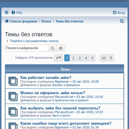
FAQ
Вход
П
Список форумов
Поиск
Темы без ответов
о
Темы без ответов
и
Перейти к расширенному поиску
с
Поиск
Расширенный поиск
к
Страница
1
из
20
1
2
3
4
5
20
След.
Найдено 476 результатов
…
Темы
Как работает онлайн займ?
Последнее сообщение
Bigwinster
«
02 авг 2026, 10:08
Добавлено в форуме
Бизнес и финансы
Можно ли оформить займ ночью?
Последнее сообщение
PlecasoEvott
«
02 авг 2026, 10:04
Добавлено в форуме
Строительство и ремонт
Как выбрать займ без лишней переплаты?
Последнее сообщение
PlecasoEvott
«
02 авг 2026, 10:03
Добавлено в форуме
Авто и мото
Какие ошибки чаще всего допускают заемщики?
Последнее сообщение
Bigwinster
«
02 авг 2026, 01:34