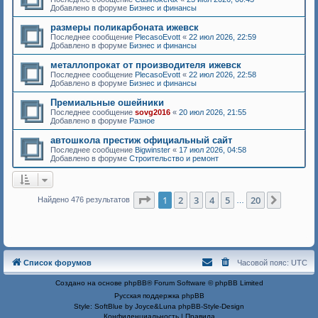
Добавлено в форуме
Бизнес и финансы
размеры поликарбоната ижевск
Последнее сообщение
PlecasoEvott
«
22 июл 2026, 22:59
Добавлено в форуме
Бизнес и финансы
металлопрокат от производителя ижевск
Последнее сообщение
PlecasoEvott
«
22 июл 2026, 22:58
Добавлено в форуме
Бизнес и финансы
Премиальные ошейники
Последнее сообщение
sovg2016
«
20 июл 2026, 21:55
Добавлено в форуме
Разное
автошкола престиж официальный сайт
Последнее сообщение
Bigwinster
«
17 июл 2026, 04:58
Добавлено в форуме
Строительство и ремонт
Страница
1
из
20
1
2
3
4
5
20
След.
Найдено 476 результатов
…
Список форумов
Часовой пояс:
UTC
Создано на основе
phpBB
® Forum Software © phpBB Limited
Русская поддержка phpBB
Style: SoftBlue by Joyce&Luna
phpBB-Style-Design
Конфиденциальность
|
Правила