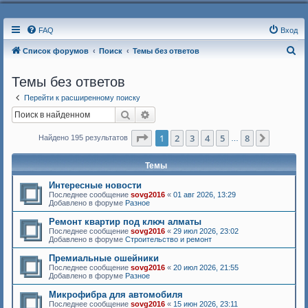
FAQ
Вход
П
Список форумов
Поиск
Темы без ответов
о
Темы без ответов
и
Перейти к расширенному поиску
с
Поиск
Расширенный поиск
к
Страница
1
из
8
1
2
3
4
5
8
След.
Найдено 195 результатов
…
Темы
Интересные новости
Последнее сообщение
sovg2016
«
01 авг 2026, 13:29
Добавлено в форуме
Разное
Ремонт квартир под ключ алматы
Последнее сообщение
sovg2016
«
29 июл 2026, 23:02
Добавлено в форуме
Строительство и ремонт
Премиальные ошейники
Последнее сообщение
sovg2016
«
20 июл 2026, 21:55
Добавлено в форуме
Разное
Микрофибра для автомобиля
Последнее сообщение
sovg2016
«
15 июн 2026, 23:11