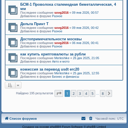
БСМ-1 Проволока сталемедная биметаллическая, 4
мм
Последнее сообщение
sovg2016
«
09 янв 2026, 00:57
Добавлено в форуме
Разное
Дельта Принт Т
Последнее сообщение
sovg2016
«
09 янв 2026, 00:42
Добавлено в форуме
Разное
Достопримечательности москвы
Последнее сообщение
sovg2016
«
06 янв 2026, 00:41
Добавлено в форуме
Разное
как купить криптовалюты за рубли
Последнее сообщение
Merleshike
«
26 дек 2025, 21:05
Добавлено в форуме
Авто и мото
комиссия за перевод usdt erc20
Последнее сообщение
Merleshike
«
25 дек 2025, 12:55
Добавлено в форуме
Бизнес и финансы
Страница
1
из
8
1
2
3
4
5
8
След.
Найдено 195 результатов
…
Список форумов
Часовой пояс:
UTC
Создано на основе
phpBB
® Forum Software © phpBB Limited