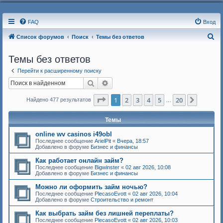
FAQ
Вход
П
Список форумов
Поиск
Темы без ответов
о
Темы без ответов
и
Перейти к расширенному поиску
с
Поиск
Расширенный поиск
к
Страница
1
из
20
1
2
3
4
5
20
След.
Найдено 477 результатов
…
Темы
online wv casinos i49obl
Последнее сообщение
ArielPit
«
Вчера, 18:57
Добавлено в форуме
Бизнес и финансы
Как работает онлайн займ?
Последнее сообщение
Bigwinster
«
02 авг 2026, 10:08
Добавлено в форуме
Бизнес и финансы
Можно ли оформить займ ночью?
Последнее сообщение
PlecasoEvott
«
02 авг 2026, 10:04
Добавлено в форуме
Строительство и ремонт
Как выбрать займ без лишней переплаты?
Последнее сообщение
PlecasoEvott
«
02 авг 2026, 10:03