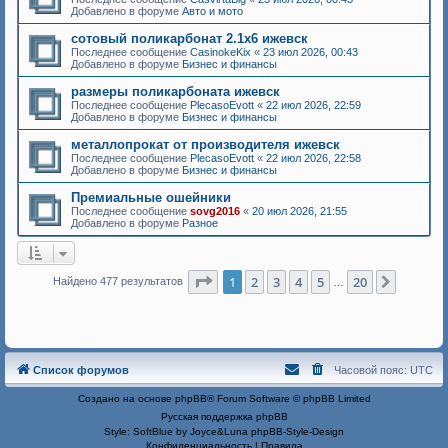
Добавлено в форуме
Авто и мото
сотовый поликарбонат 2.1х6 ижевск
Последнее сообщение
CasinokeKix
«
23 июл 2026, 00:43
Добавлено в форуме
Бизнес и финансы
размеры поликарбоната ижевск
Последнее сообщение
PlecasoEvott
«
22 июл 2026, 22:59
Добавлено в форуме
Бизнес и финансы
металлопрокат от производителя ижевск
Последнее сообщение
PlecasoEvott
«
22 июл 2026, 22:58
Добавлено в форуме
Бизнес и финансы
Премиальные ошейники
Последнее сообщение
sovg2016
«
20 июл 2026, 21:55
Добавлено в форуме
Разное
Страница
1
из
20
1
2
3
4
5
20
След.
Найдено 477 результатов
…
Список форумов
Часовой пояс:
UTC
Создано на основе
phpBB
® Forum Software © phpBB Limited
Русская поддержка phpBB
Style: SoftBlue by Joyce&Luna
phpBB-Style-Design
Конфиденциальность
|
Правила