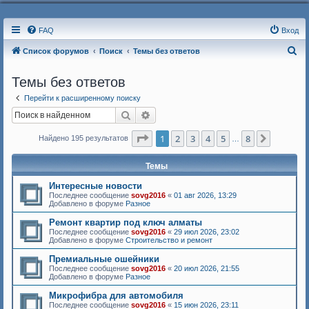
FAQ
Вход
П
Список форумов
Поиск
Темы без ответов
о
Темы без ответов
и
Перейти к расширенному поиску
с
Поиск
Расширенный поиск
к
Страница
1
из
8
1
2
3
4
5
8
След.
Найдено 195 результатов
…
Темы
Интересные новости
Последнее сообщение
sovg2016
«
01 авг 2026, 13:29
Добавлено в форуме
Разное
Ремонт квартир под ключ алматы
Последнее сообщение
sovg2016
«
29 июл 2026, 23:02
Добавлено в форуме
Строительство и ремонт
Премиальные ошейники
Последнее сообщение
sovg2016
«
20 июл 2026, 21:55
Добавлено в форуме
Разное
Микрофибра для автомобиля
Последнее сообщение
sovg2016
«
15 июн 2026, 23:11