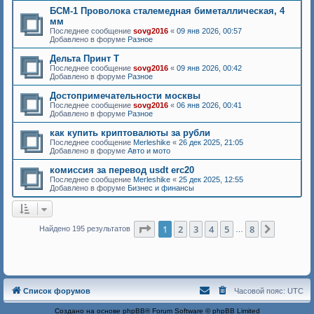
БСМ-1 Проволока сталемедная биметаллическая, 4
мм
Последнее сообщение
sovg2016
«
09 янв 2026, 00:57
Добавлено в форуме
Разное
Дельта Принт Т
Последнее сообщение
sovg2016
«
09 янв 2026, 00:42
Добавлено в форуме
Разное
Достопримечательности москвы
Последнее сообщение
sovg2016
«
06 янв 2026, 00:41
Добавлено в форуме
Разное
как купить криптовалюты за рубли
Последнее сообщение
Merleshike
«
26 дек 2025, 21:05
Добавлено в форуме
Авто и мото
комиссия за перевод usdt erc20
Последнее сообщение
Merleshike
«
25 дек 2025, 12:55
Добавлено в форуме
Бизнес и финансы
Страница
1
из
8
1
2
3
4
5
8
След.
Найдено 195 результатов
…
Список форумов
Часовой пояс:
UTC
Создано на основе
phpBB
® Forum Software © phpBB Limited