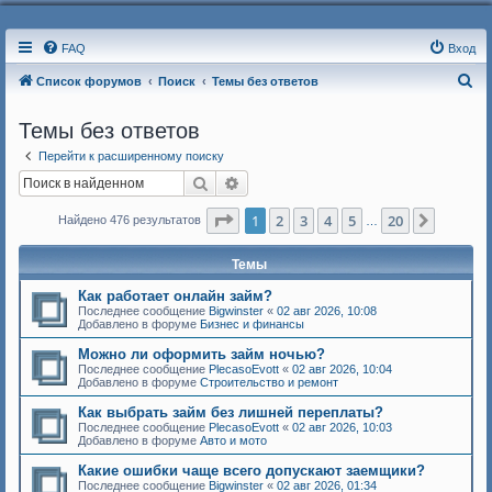
FAQ
Вход
П
Список форумов
Поиск
Темы без ответов
о
Темы без ответов
и
Перейти к расширенному поиску
с
Поиск
Расширенный поиск
к
Страница
1
из
20
1
2
3
4
5
20
След.
Найдено 476 результатов
…
Темы
Как работает онлайн займ?
Последнее сообщение
Bigwinster
«
02 авг 2026, 10:08
Добавлено в форуме
Бизнес и финансы
Можно ли оформить займ ночью?
Последнее сообщение
PlecasoEvott
«
02 авг 2026, 10:04
Добавлено в форуме
Строительство и ремонт
Как выбрать займ без лишней переплаты?
Последнее сообщение
PlecasoEvott
«
02 авг 2026, 10:03
Добавлено в форуме
Авто и мото
Какие ошибки чаще всего допускают заемщики?
Последнее сообщение
Bigwinster
«
02 авг 2026, 01:34