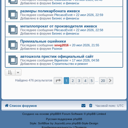
Добавлено в форуме
Бизнес и финансы
размеры поликарбоната ижевск
Последнее сообщение
PlecasoEvott
«
22 июл 2026, 22:59
Добавлено в форуме
Бизнес и финансы
металлопрокат от производителя ижевск
Последнее сообщение
PlecasoEvott
«
22 июл 2026, 22:58
Добавлено в форуме
Бизнес и финансы
Премиальные ошейники
Последнее сообщение
sovg2016
«
20 июл 2026, 21:55
Добавлено в форуме
Разное
автошкола престиж официальный сайт
Последнее сообщение
Bigwinster
«
17 июл 2026, 04:58
Добавлено в форуме
Строительство и ремонт
Страница
1
из
20
1
2
3
4
5
20
След.
Найдено 476 результатов
…
Список форумов
Часовой пояс:
UTC
Создано на основе
phpBB
® Forum Software © phpBB Limited
Русская поддержка phpBB
Style: SoftBlue by Joyce&Luna
phpBB-Style-Design
Конфиденциальность
|
Правила