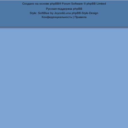
Создано на основе
phpBB
® Forum Software © phpBB Limited
Русская поддержка phpBB
Style: SoftBlue by Joyce&Luna
phpBB-Style-Design
Конфиденциальность
|
Правила