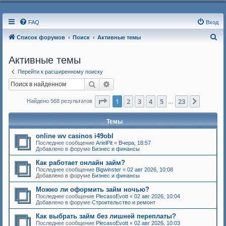
FAQ
Вход
П
Список форумов
Поиск
Активные темы
о
Активные темы
и
Перейти к расширенному поиску
с
Поиск
Расширенный поиск
к
Страница
1
из
23
1
2
3
4
5
23
След.
Найдено 568 результатов
…
Темы
online wv casinos i49obl
Последнее сообщение
ArielPit
«
Вчера, 18:57
Добавлено в форуме
Бизнес и финансы
Как работает онлайн займ?
Последнее сообщение
Bigwinster
«
02 авг 2026, 10:08
Добавлено в форуме
Бизнес и финансы
Можно ли оформить займ ночью?
Последнее сообщение
PlecasoEvott
«
02 авг 2026, 10:04
Добавлено в форуме
Строительство и ремонт
Как выбрать займ без лишней переплаты?
Последнее сообщение
PlecasoEvott
«
02 авг 2026, 10:03