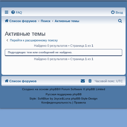
FAQ
Вход
П
Список форумов
Поиск
Активные темы
о
Активные темы
и
Перейти к расширенному поиску
с
Найдено 0 результатов • Страница
1
из
1
к
Подходящих тем или сообщений не найдено.
Найдено 0 результатов • Страница
1
из
1
Список форумов
Часовой пояс:
UTC
Создано на основе
phpBB
® Forum Software © phpBB Limited
Русская поддержка phpBB
Style: SoftBlue by Joyce&Luna
phpBB-Style-Design
Конфиденциальность
|
Правила