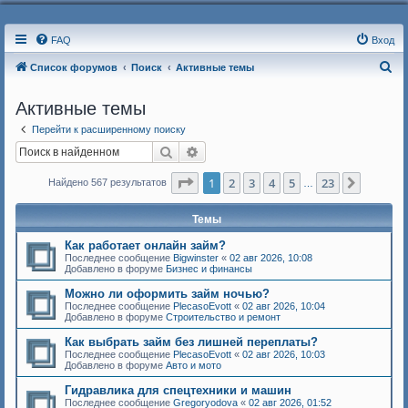
FAQ
Вход
П
Список форумов
Поиск
Активные темы
о
Активные темы
и
Перейти к расширенному поиску
с
Поиск
Расширенный поиск
к
Страница
1
из
23
1
2
3
4
5
23
След.
Найдено 567 результатов
…
Темы
Как работает онлайн займ?
Последнее сообщение
Bigwinster
«
02 авг 2026, 10:08
Добавлено в форуме
Бизнес и финансы
Можно ли оформить займ ночью?
Последнее сообщение
PlecasoEvott
«
02 авг 2026, 10:04
Добавлено в форуме
Строительство и ремонт
Как выбрать займ без лишней переплаты?
Последнее сообщение
PlecasoEvott
«
02 авг 2026, 10:03
Добавлено в форуме
Авто и мото
Гидравлика для спецтехники и машин
Последнее сообщение
Gregoryodova
«
02 авг 2026, 01:52