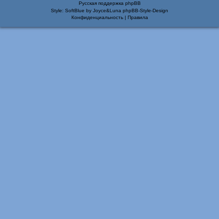
Русская поддержка phpBB
Style: SoftBlue by Joyce&Luna
phpBB-Style-Design
Конфиденциальность
|
Правила