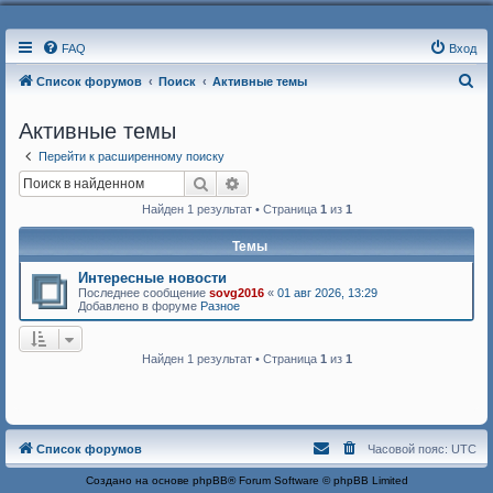
FAQ
Вход
П
Список форумов
Поиск
Активные темы
о
Активные темы
и
Перейти к расширенному поиску
с
Поиск
Расширенный поиск
к
Найден 1 результат • Страница
1
из
1
Темы
Интересные новости
Последнее сообщение
sovg2016
«
01 авг 2026, 13:29
Добавлено в форуме
Разное
Найден 1 результат • Страница
1
из
1
Список форумов
Часовой пояс:
UTC
Создано на основе
phpBB
® Forum Software © phpBB Limited