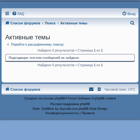
FAQ
Вход
П
Список форумов
Поиск
Активные темы
о
Активные темы
и
Перейти к расширенному поиску
с
Найдено 0 результатов • Страница
1
из
1
к
Подходящих тем или сообщений не найдено.
Найдено 0 результатов • Страница
1
из
1
Список форумов
Часовой пояс:
UTC
Создано на основе
phpBB
® Forum Software © phpBB Limited
Русская поддержка phpBB
Style: SoftBlue by Joyce&Luna
phpBB-Style-Design
Конфиденциальность
|
Правила