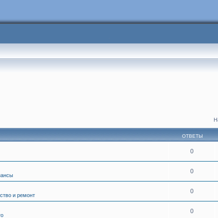
Н
ОТВЕТЫ
0
0
нансы
0
ство и ремонт
0
то