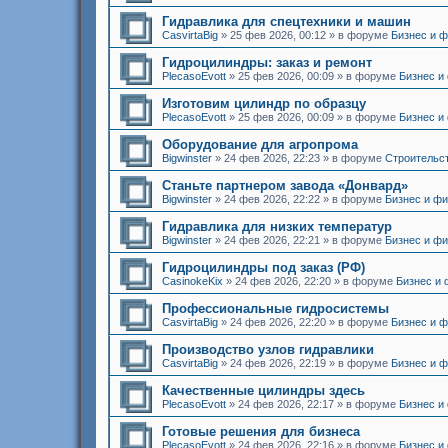
Гидравлика для спецтехники и машин
CasvirtaBig
»
25 фев 2026, 00:12
» в форуме
Бизнес и 
Гидроцилиндры: заказ и ремонт
PlecasoEvott
»
25 фев 2026, 00:09
» в форуме
Бизнес и
Изготовим цилиндр по образцу
PlecasoEvott
»
25 фев 2026, 00:09
» в форуме
Бизнес и
Оборудование для агропрома
Bigwinster
»
24 фев 2026, 22:23
» в форуме
Строительст
Станьте партнером завода «Донвард»
Bigwinster
»
24 фев 2026, 22:22
» в форуме
Бизнес и ф
Гидравлика для низких температур
Bigwinster
»
24 фев 2026, 22:21
» в форуме
Бизнес и ф
Гидроцилиндры под заказ (РФ)
CasinokeKix
»
24 фев 2026, 22:20
» в форуме
Бизнес и
Профессиональные гидросистемы
CasvirtaBig
»
24 фев 2026, 22:20
» в форуме
Бизнес и 
Производство узлов гидравлики
CasvirtaBig
»
24 фев 2026, 22:19
» в форуме
Бизнес и 
Качественные цилиндры здесь
PlecasoEvott
»
24 фев 2026, 22:17
» в форуме
Бизнес и
Готовые решения для бизнеса
PlecasoEvott
»
24 фев 2026, 22:16
» в форуме
Бизнес и