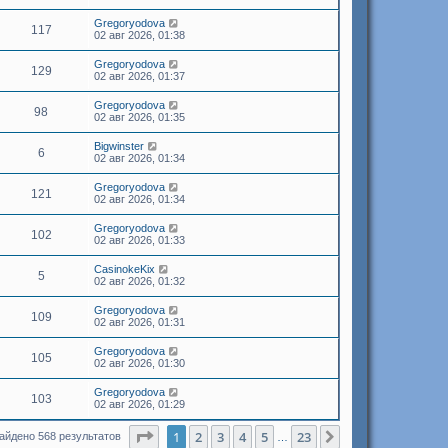
Gregoryodova
117
02 авг 2026, 01:38
Gregoryodova
129
02 авг 2026, 01:37
Gregoryodova
98
02 авг 2026, 01:35
Bigwinster
6
02 авг 2026, 01:34
Gregoryodova
121
02 авг 2026, 01:34
Gregoryodova
102
02 авг 2026, 01:33
CasinokeKix
5
02 авг 2026, 01:32
Gregoryodova
109
02 авг 2026, 01:31
Gregoryodova
105
02 авг 2026, 01:30
Gregoryodova
103
02 авг 2026, 01:29
Страница
1
из
23
1
2
3
4
5
23
След.
айдено 568 результатов
…