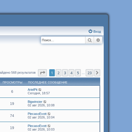
Вход
Поиск
Расширенный п
Страница
1
из
23
1
2
3
4
5
23
След.
айдено 568 результатов
…
ПРОСМОТРЫ
ПОСЛЕДНЕЕ СООБЩЕНИЕ
ArielPit
6
Сегодня, 18:57
Bigwinster
19
02 авг 2026, 10:08
PlecasoEvott
74
02 авг 2026, 10:04
PlecasoEvott
19
02 авг 2026, 10:03