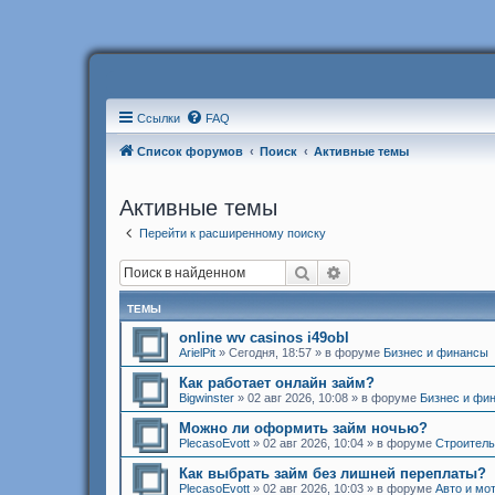
Ссылки
FAQ
Список форумов
Поиск
Активные темы
Активные темы
Перейти к расширенному поиску
Поиск
Расширенный поиск
ТЕМЫ
online wv casinos i49obl
ArielPit
»
Сегодня, 18:57
» в форуме
Бизнес и финансы
Как работает онлайн займ?
Bigwinster
»
02 авг 2026, 10:08
» в форуме
Бизнес и фи
Можно ли оформить займ ночью?
PlecasoEvott
»
02 авг 2026, 10:04
» в форуме
Строитель
Как выбрать займ без лишней переплаты?
PlecasoEvott
»
02 авг 2026, 10:03
» в форуме
Авто и мо