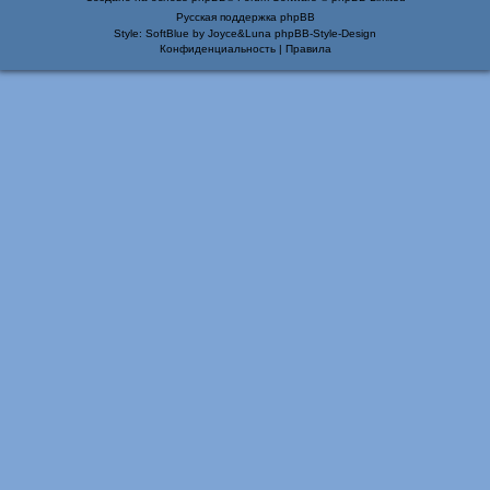
Русская поддержка phpBB
Style: SoftBlue by Joyce&Luna
phpBB-Style-Design
Конфиденциальность
|
Правила