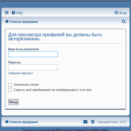
FAQ
Вход
П
Список форумов
о
Для просмотра профилей вы должны быть
и
авторизованы.
с
Имя пользователя:
к
Пароль:
Забыли пароль?
Запомнить меня
Скрыть моё пребывание на конференции в этот раз
Список форумов
Часовой пояс:
UTC
Создано на основе
phpBB
® Forum Software © phpBB Limited