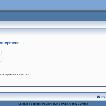
авторизованы.
конференции в этот раз
Свя
Создано на основе
phpBB
® Forum Software © phpBB Limited