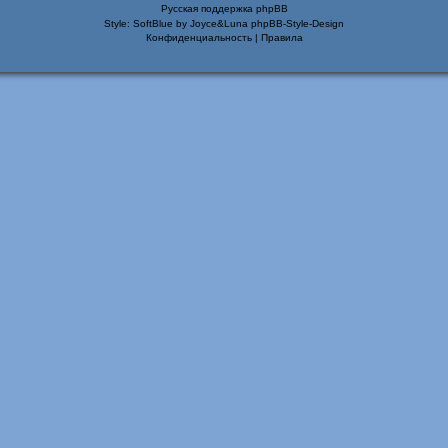
Русская поддержка phpBB
Style: SoftBlue by Joyce&Luna
phpBB-Style-Design
Конфиденциальность
|
Правила