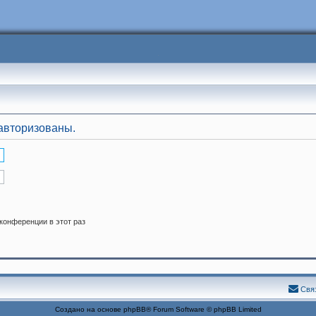
авторизованы.
конференции в этот раз
Свя
Создано на основе
phpBB
® Forum Software © phpBB Limited