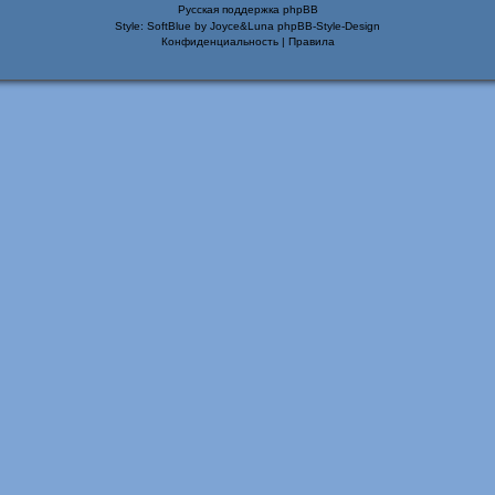
Русская поддержка phpBB
Style: SoftBlue by Joyce&Luna
phpBB-Style-Design
Конфиденциальность
|
Правила