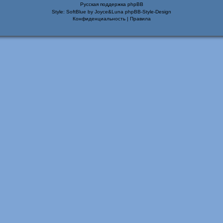
Русская поддержка phpBB
Style: SoftBlue by Joyce&Luna
phpBB-Style-Design
Конфиденциальность
|
Правила