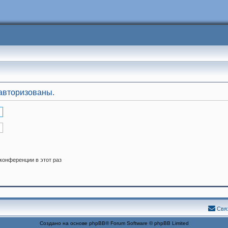
авторизованы.
конференции в этот раз
Свя
Создано на основе
phpBB
® Forum Software © phpBB Limited