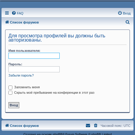
FAQ
Вход
П
Список форумов
о
Для просмотра профилей вы должны быть
и
авторизованы.
с
Имя пользователя:
к
Пароль:
Забыли пароль?
Запомнить меня
Скрыть моё пребывание на конференции в этот раз
Список форумов
Часовой пояс:
UTC
Создано на основе
phpBB
® Forum Software © phpBB Limited