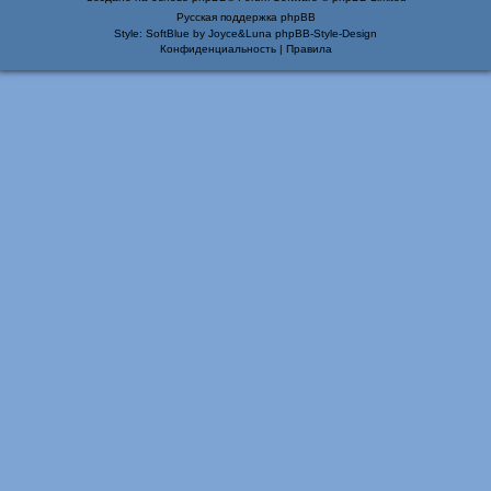
Русская поддержка phpBB
Style: SoftBlue by Joyce&Luna
phpBB-Style-Design
Конфиденциальность
|
Правила