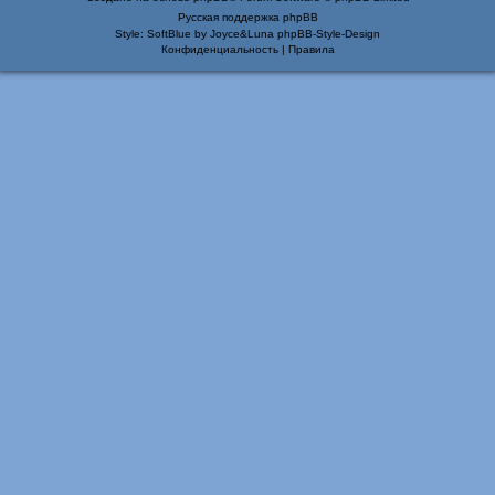
Русская поддержка phpBB
Style: SoftBlue by Joyce&Luna
phpBB-Style-Design
Конфиденциальность
|
Правила