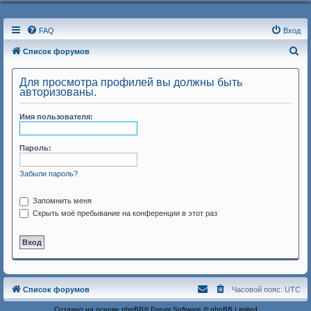
FAQ
Вход
П
Список форумов
о
Для просмотра профилей вы должны быть
и
авторизованы.
с
Имя пользователя:
к
Пароль:
Забыли пароль?
Запомнить меня
Скрыть моё пребывание на конференции в этот раз
Список форумов
Часовой пояс:
UTC
Создано на основе
phpBB
® Forum Software © phpBB Limited