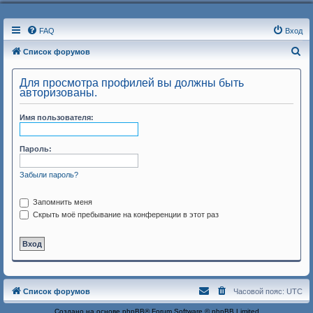
FAQ
Вход
П
Список форумов
о
Для просмотра профилей вы должны быть
и
авторизованы.
с
Имя пользователя:
к
Пароль:
Забыли пароль?
Запомнить меня
Скрыть моё пребывание на конференции в этот раз
Список форумов
Часовой пояс:
UTC
Создано на основе
phpBB
® Forum Software © phpBB Limited