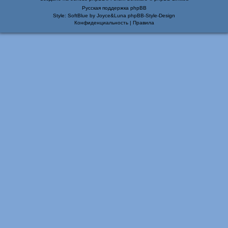
Русская поддержка phpBB
Style: SoftBlue by Joyce&Luna
phpBB-Style-Design
Конфиденциальность
|
Правила