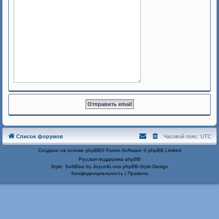
Список форумов
Часовой пояс:
UTC
Создано на основе
phpBB
® Forum Software © phpBB Limited
Русская поддержка phpBB
Style: SoftBlue by Joyce&Luna
phpBB-Style-Design
Конфиденциальность
|
Правила