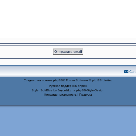
Свя
Создано на основе
phpBB
® Forum Software © phpBB Limited
Русская поддержка phpBB
Style: SoftBlue by Joyce&Luna
phpBB-Style-Design
Конфиденциальность
|
Правила