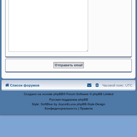
Список форумов
Часовой пояс:
UTC
Создано на основе
phpBB
® Forum Software © phpBB Limited
Русская поддержка phpBB
Style: SoftBlue by Joyce&Luna
phpBB-Style-Design
Конфиденциальность
|
Правила