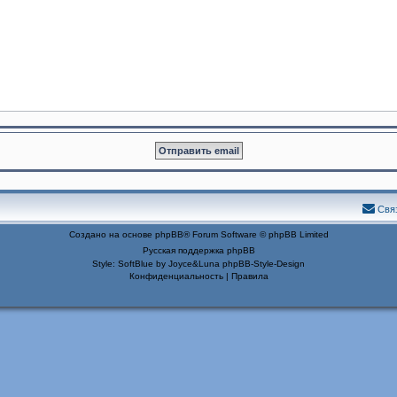
Свя
Создано на основе
phpBB
® Forum Software © phpBB Limited
Русская поддержка phpBB
Style: SoftBlue by Joyce&Luna
phpBB-Style-Design
Конфиденциальность
|
Правила