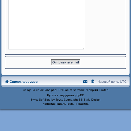
Список форумов
Часовой пояс:
UTC
Создано на основе
phpBB
® Forum Software © phpBB Limited
Русская поддержка phpBB
Style: SoftBlue by Joyce&Luna
phpBB-Style-Design
Конфиденциальность
|
Правила