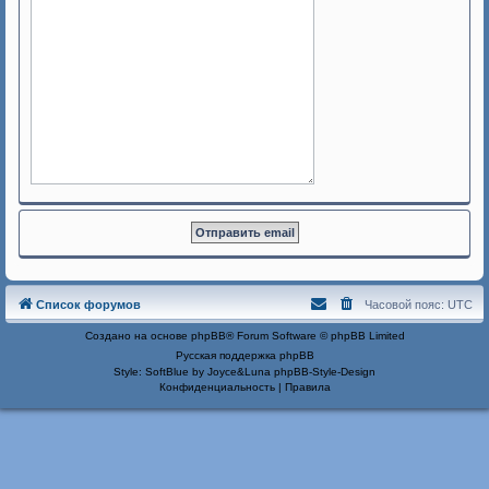
Список форумов
Часовой пояс:
UTC
Создано на основе
phpBB
® Forum Software © phpBB Limited
Русская поддержка phpBB
Style: SoftBlue by Joyce&Luna
phpBB-Style-Design
Конфиденциальность
|
Правила