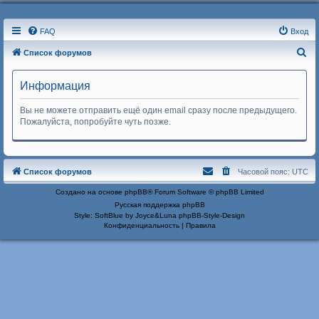
FAQ
Вход
П
Список форумов
о
Информация
и
с
Вы не можете отправить ещё один email сразу после предыдущего.
к
Пожалуйста, попробуйте чуть позже.
Список форумов
Часовой пояс:
UTC
Создано на основе
phpBB
® Forum Software © phpBB Limited
Русская поддержка phpBB
Style: SoftBlue by Joyce&Luna
phpBB-Style-Design
Конфиденциальность
|
Правила