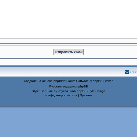
Свя
Создано на основе
phpBB
® Forum Software © phpBB Limited
Русская поддержка phpBB
Style: SoftBlue by Joyce&Luna
phpBB-Style-Design
Конфиденциальность
|
Правила