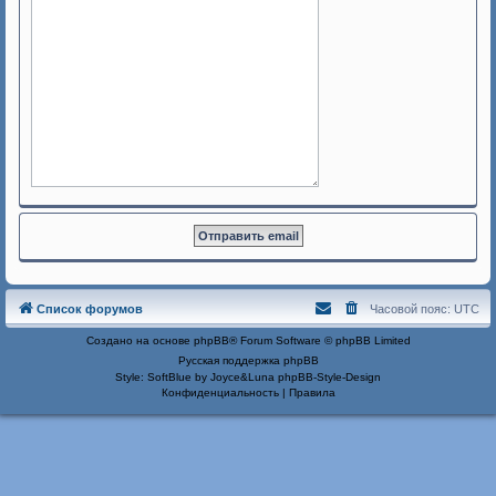
Список форумов
Часовой пояс:
UTC
Создано на основе
phpBB
® Forum Software © phpBB Limited
Русская поддержка phpBB
Style: SoftBlue by Joyce&Luna
phpBB-Style-Design
Конфиденциальность
|
Правила