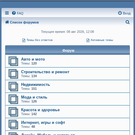
FAQ
Вход
П
Список форумов
о
Текущее время: 08 авг 2026, 12:08
и
Темы без ответов
Активные темы
с
Форум
к
Авто и мото
Темы:
120
Строительство и ремонт
Темы:
134
Недвижимость
Темы:
151
Мода и стиль
Темы:
126
Красота и здоровье
Темы:
142
Интернет, игры и софт
Темы:
48