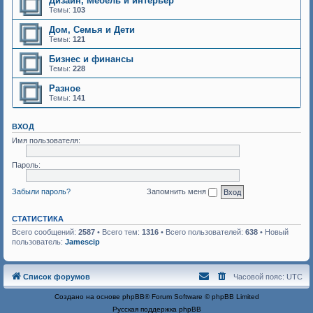
Дизайн, Мебель и интерьер
Темы:
103
Дом, Семья и Дети
Темы:
121
Бизнес и финансы
Темы:
228
Разное
Темы:
141
ВХОД
Имя пользователя:
Пароль:
Забыли пароль?
Запомнить меня
СТАТИСТИКА
Всего сообщений:
2587
• Всего тем:
1316
• Всего пользователей:
638
• Новый
пользователь:
Jamescip
Список форумов
Часовой пояс:
UTC
Создано на основе
phpBB
® Forum Software © phpBB Limited
Русская поддержка phpBB