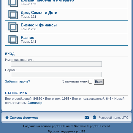
Дизайн, Мебель и интерьер
Темы:
103
Дом, Семья и Дети
Темы:
121
Бизнес и финансы
Темы:
766
Разное
Темы:
141
ВХОД
Имя пользователя:
Пароль:
Забыли пароль?
Запомнить меня
СТАТИСТИКА
Всего сообщений:
84860
• Всего тем:
1955
• Всего пользователей:
646
• Новый
пользователь:
Jamescip
Список форумов
Часовой пояс:
UTC
Создано на основе
phpBB
® Forum Software © phpBB Limited
Русская поддержка phpBB