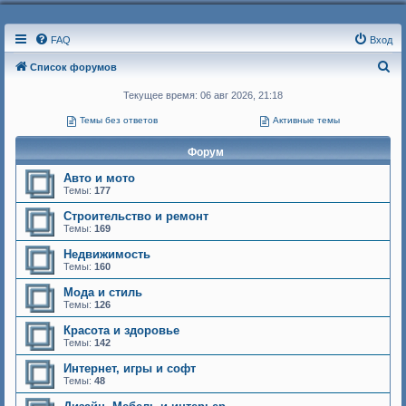
FAQ
Вход
П
Список форумов
о
Текущее время: 06 авг 2026, 21:18
и
Темы без ответов
Активные темы
с
Форум
к
Авто и мото
Темы:
177
Строительство и ремонт
Темы:
169
Недвижимость
Темы:
160
Мода и стиль
Темы:
126
Красота и здоровье
Темы:
142
Интернет, игры и софт
Темы:
48