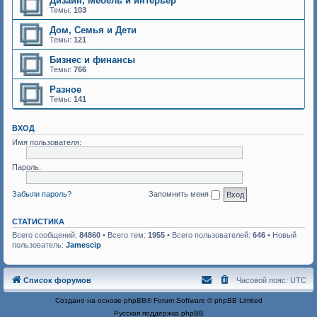
Дизайн, Мебель и интерьер
Темы:
103
Дом, Семья и Дети
Темы:
121
Бизнес и финансы
Темы:
766
Разное
Темы:
141
ВХОД
Имя пользователя:
Пароль:
Забыли пароль?
Запомнить меня
СТАТИСТИКА
Всего сообщений:
84860
• Всего тем:
1955
• Всего пользователей:
646
• Новый
пользователь:
Jamescip
Список форумов
Часовой пояс:
UTC
Создано на основе
phpBB
® Forum Software © phpBB Limited
Русская поддержка phpBB