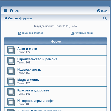
FAQ
Вход
П
Список форумов
о
Текущее время: 07 авг 2026, 04:57
и
Темы без ответов
Активные темы
с
Форум
к
Авто и мото
Темы:
177
Строительство и ремонт
Темы:
169
Недвижимость
Темы:
160
Мода и стиль
Темы:
126
Красота и здоровье
Темы:
142
Интернет, игры и софт
Темы:
48