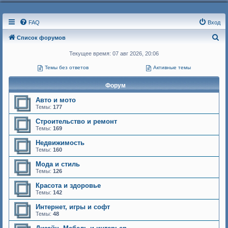
FAQ
Вход
П
Список форумов
о
Текущее время: 07 авг 2026, 20:06
и
Темы без ответов
Активные темы
с
Форум
к
Авто и мото
Темы:
177
Строительство и ремонт
Темы:
169
Недвижимость
Темы:
160
Мода и стиль
Темы:
126
Красота и здоровье
Темы:
142
Интернет, игры и софт
Темы:
48