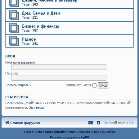
Дизайн, Мебель и интерьер
Темы:
103
Дом, Семья и Дети
Темы:
121
Бизнес и финансы
Темы:
767
Разное
Темы:
141
ВХОД
Имя пользователя:
Пароль:
Забыли пароль?
Запомнить меня
СТАТИСТИКА
Всего сообщений:
84861
• Всего тем:
1956
• Всего пользователей:
646
• Новый
пользователь:
Jamescip
Список форумов
Часовой пояс:
UTC
Создано на основе
phpBB
® Forum Software © phpBB Limited
Русская поддержка phpBB