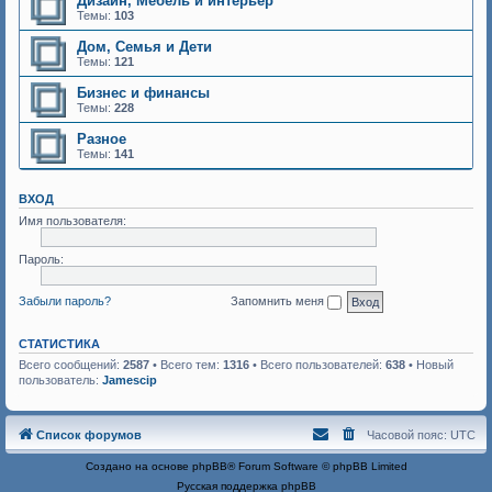
Дизайн, Мебель и интерьер
Темы:
103
Дом, Семья и Дети
Темы:
121
Бизнес и финансы
Темы:
228
Разное
Темы:
141
ВХОД
Имя пользователя:
Пароль:
Забыли пароль?
Запомнить меня
СТАТИСТИКА
Всего сообщений:
2587
• Всего тем:
1316
• Всего пользователей:
638
• Новый
пользователь:
Jamescip
Список форумов
Часовой пояс:
UTC
Создано на основе
phpBB
® Forum Software © phpBB Limited
Русская поддержка phpBB