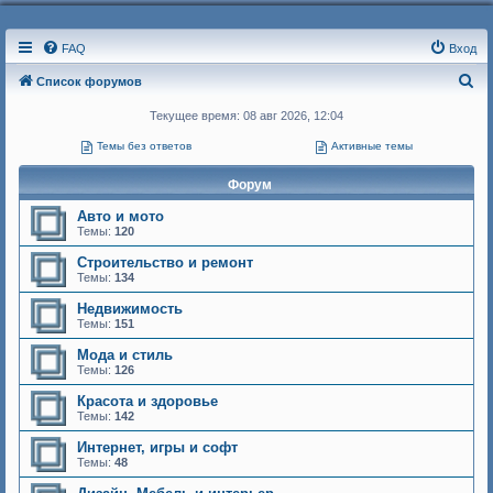
FAQ
Вход
П
Список форумов
о
Текущее время: 08 авг 2026, 12:04
и
Темы без ответов
Активные темы
с
Форум
к
Авто и мото
Темы:
120
Строительство и ремонт
Темы:
134
Недвижимость
Темы:
151
Мода и стиль
Темы:
126
Красота и здоровье
Темы:
142
Интернет, игры и софт
Темы:
48