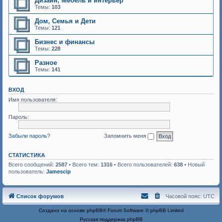
Дизайн, Мебель и интерьер
Темы:
103
Дом, Семья и Дети
Темы:
121
Бизнес и финансы
Темы:
228
Разное
Темы:
141
ВХОД
Имя пользователя:
Пароль:
Забыли пароль?
Запомнить меня
СТАТИСТИКА
Всего сообщений:
2587
• Всего тем:
1316
• Всего пользователей:
638
• Новый
пользователь:
Jamescip
Список форумов
Часовой пояс:
UTC
Создано на основе
phpBB
® Forum Software © phpBB Limited
Русская поддержка phpBB