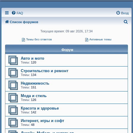
FAQ
Вход
П
Список форумов
о
Текущее время: 09 авг 2026, 17:34
и
Темы без ответов
Активные темы
с
Форум
к
Авто и мото
Темы:
120
Строительство и ремонт
Темы:
134
Недвижимость
Темы:
151
Мода и стиль
Темы:
126
Красота и здоровье
Темы:
142
Интернет, игры и софт
Темы:
48