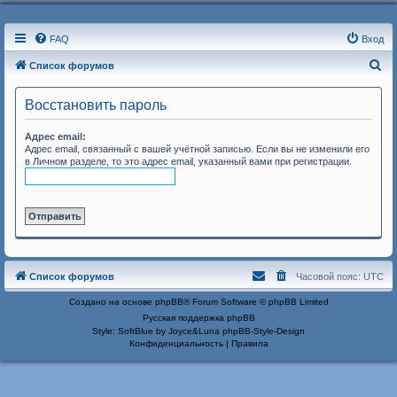
FAQ
Вход
П
Список форумов
о
Восстановить пароль
и
с
Адрес email:
Адрес email, связанный с вашей учётной записью. Если вы не изменили его
к
в Личном разделе, то это адрес email, указанный вами при регистрации.
Список форумов
Часовой пояс:
UTC
Создано на основе
phpBB
® Forum Software © phpBB Limited
Русская поддержка phpBB
Style: SoftBlue by Joyce&Luna
phpBB-Style-Design
Конфиденциальность
|
Правила