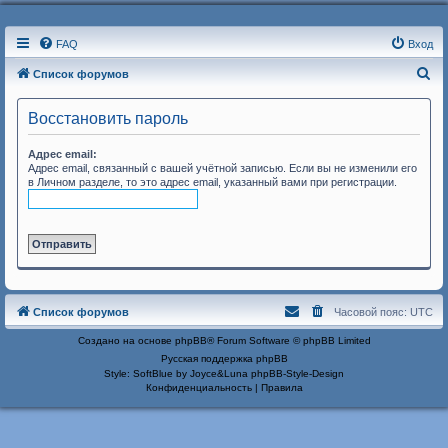
FAQ
Вход
П
Список форумов
о
Восстановить пароль
и
с
Адрес email:
Адрес email, связанный с вашей учётной записью. Если вы не изменили его
к
в Личном разделе, то это адрес email, указанный вами при регистрации.
Список форумов
Часовой пояс:
UTC
Создано на основе
phpBB
® Forum Software © phpBB Limited
Русская поддержка phpBB
Style: SoftBlue by Joyce&Luna
phpBB-Style-Design
Конфиденциальность
|
Правила