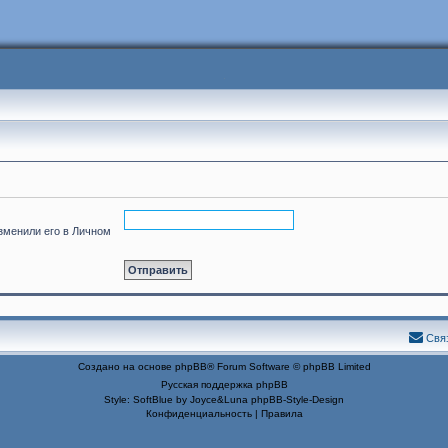
изменили его в Личном
Свя
Создано на основе
phpBB
® Forum Software © phpBB Limited
Русская поддержка phpBB
Style: SoftBlue by Joyce&Luna
phpBB-Style-Design
Конфиденциальность
|
Правила