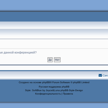
нные данной конференцией?
Свя
Создано на основе
phpBB
® Forum Software © phpBB Limited
Русская поддержка phpBB
Style: SoftBlue by Joyce&Luna
phpBB-Style-Design
Конфиденциальность
|
Правила