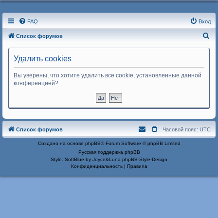
FAQ
Вход
П
Список форумов
о
Удалить cookies
и
с
Вы уверены, что хотите удалить все cookie, установленные данной
к
конференцией?
Список форумов
Часовой пояс:
UTC
Создано на основе
phpBB
® Forum Software © phpBB Limited
Русская поддержка phpBB
Style: SoftBlue by Joyce&Luna
phpBB-Style-Design
Конфиденциальность
|
Правила