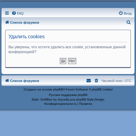
FAQ
Вход
П
Список форумов
о
Удалить cookies
и
с
Вы уверены, что хотите удалить все cookie, установленные данной
к
конференцией?
Список форумов
Часовой пояс:
UTC
Создано на основе
phpBB
® Forum Software © phpBB Limited
Русская поддержка phpBB
Style: SoftBlue by Joyce&Luna
phpBB-Style-Design
Конфиденциальность
|
Правила