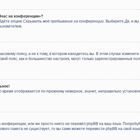
ейчас на конференции»?
айдёте опцию
Скрывать моё пребывание на конференции
. Выберите
Да
, и в
льзователем.
совому поясу, а не к тому, в котором находитесь вы. В этом случае измените 
асовой пояс, как и большинство настроек, могут только зарегистрированные п
ьное!
 но время отображается по-прежнему неверное, значит, неправильно установ
 конференции, или же просто никто не перевёл phpBB на ваш язык. Попробу
ыкового пакета не существует, то вы сами можете перевести phpBB на свой я