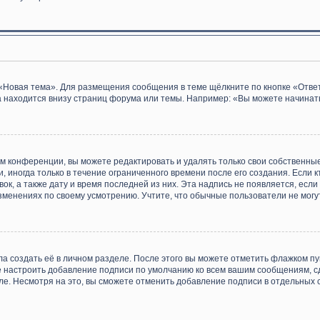
«Новая тема». Для размещения сообщения в теме щёлкните по кнопке «Ответ
 находится внизу страниц форума или темы. Например: «Вы можете начинать
м конференции, вы можете редактировать и удалять только свои собственны
 иногда только в течение ограниченного времени после его создания. Если к
ок, а также дату и время последней из них. Эта надпись не появляется, ес
зменениях по своему усмотрению. Учтите, что обычные пользователи не могут
а создать её в личном разделе. После этого вы можете отметить флажком п
е настроить добавление подписи по умолчанию ко всем вашим сообщениям, 
ле. Несмотря на это, вы сможете отменить добавление подписи в отдельных