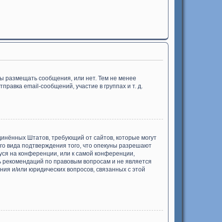
бы размещать сообщения, или нет. Тем не менее
авка email-сообщений, участие в группах и т. д.
Соединённых Штатов, требующий от сайтов, которые могут
го вида подтверждения того, что опекуны разрешают
уся на конференции, или к самой конференции,
ь рекомендаций по правовым вопросам и не является
ния и/или юридических вопросов, связанных с этой