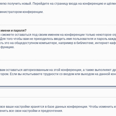
 легко получить новый. Перейдите на страницу входа на конференцию и щёлк
дминистратором конференции.
 имени и пароля?
ы сможете оставаться под своим именем на конференции только некоторое ог
 Для того чтобы вам не приходилось вводить имя пользователя и пароль каж
ь это на общедоступном компьютере, например в библиотеке, интернет-кафе,
у функцию.
 вам оставаться авторизованным на этой конференции, а также выполняют др
ором. Если вы испытываете трудности со входом или выходом на данной кон
все ваши настройки хранятся в базе данных конференции. Чтобы изменить и
енить все свои настройки и предпочтения.