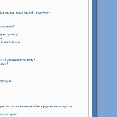
й в списках моих друзей и недругов?
и форумам?
стую страницу!
и?
ные мной темы?
ся на определённую тему?
форум?
ференции?
ректного использования и/или юридических вопросов,
онференции?