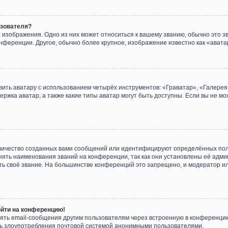
ьзователя?
 изображения. Одно из них может относиться к вашему званию, обычно это зв
онференции. Другое, обычно более крупное, изображение известно как «авата
ить аватару с использованием четырёх инструментов: «Граватар», «Галере
ержка аватар, а также какие типы аватар могут быть доступны. Если вы не мо
личество созданных вами сообщений или идентифицируют определённых пол
ять наименования званий на конференции, так как они установлены её адм
ть своё звание. На большинстве конференций это запрещено, и модератор и
ойти на конференцию!
ять email-сообщения другим пользователям через встроенную в конференцию
ить злоупотребления почтовой системой анонимными пользователями.