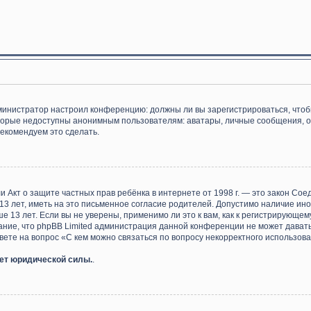
 администратор настроил конференцию: должны ли вы зарегистрироваться, что
орые недоступны анонимным пользователям: аватары, личные сообщения, отпр
рекомендуем это сделать.
), или Акт о защите частных прав ребёнка в интернете от 1998 г. — это закон 
 лет, иметь на это письменное согласие родителей. Допустимо наличие ино
13 лет. Если вы не уверены, применимо ли это к вам, как к регистрирующем
ание, что phpBB Limited администрация данной конференции не может дават
ете на вопрос «С кем можно связаться по вопросу некорректного использова
еет юридической силы.
.