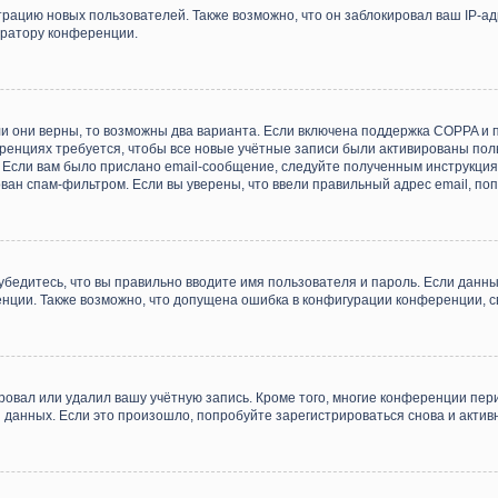
ацию новых пользователей. Также возможно, что он заблокировал ваш IP-ад
тратору конференции.
и они верны, то возможны два варианта. Если включена поддержка COPPA и пр
енциях требуется, чтобы все новые учётные записи были активированы пол
Если вам было прислано email-сообщение, следуйте полученным инструкциям
ван спам-фильтром. Если вы уверены, что ввели правильный адрес email, по
убедитесь, что вы правильно вводите имя пользователя и пароль. Если данн
ренции. Также возможно, что допущена ошибка в конфигурации конференции, 
ровал или удалил вашу учётную запись. Кроме того, многие конференции пе
анных. Если это произошло, попробуйте зарегистрироваться снова и активне