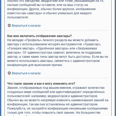
обычно это звёздочки, квадратики или точки, указывающие на то,
сколько сообщений вы оставили, или на ваш статус на
конференции. Другое, обычно более крупное, изображение
известно как «аватара» и обычно уникально для каждого
пользователя.
Вернуться к началу
Как мне включить отображение аватары?
На вкладке «Профиль» личного раздела вы можете добавить
аватару с использованием четырёх инструментов: «Граватар»,
«Галерея аватар», «Удалённая аватара» или «Загружаемая
аватара». От администратора зависит, включена ли поддержка
аватар, а также какие типы аватар могут быть доступны. Если вы не
можете использовать аватары, свяжитесь с администратором
конференции для выяснения причин.
Вернуться к началу
Что такое звание и как я могу изменить его?
Звания, отображаемые под вашим именем, отражают количество
созданных вами сообщений или идентифицируют определённых
пользователей: например, модераторов и администраторов.
Обычно вы не можете напрямую изменять наименования званий на
конференции, так как они установлены её администратором.
Пожалуйста, не засоряйте конференцию ненужными сообщениями
только для того, чтобы повысить своё звание. На большинстве