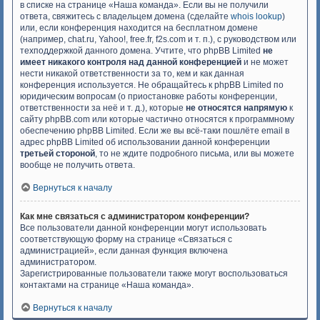
в списке на странице «Наша команда». Если вы не получили
ответа, свяжитесь с владельцем домена (сделайте
whois lookup
)
или, если конференция находится на бесплатном домене
(например, chat.ru, Yahoo!, free.fr, f2s.com и т. п.), с руководством или
техподдержкой данного домена. Учтите, что phpBB Limited
не
имеет никакого контроля над данной конференцией
и не может
нести никакой ответственности за то, кем и как данная
конференция используется. Не обращайтесь к phpBB Limited по
юридическим вопросам (о приостановке работы конференции,
ответственности за неё и т. д.), которые
не относятся напрямую
к
сайту phpBB.com или которые частично относятся к программному
обеспечению phpBB Limited. Если же вы всё-таки пошлёте email в
адрес phpBB Limited об использовании данной конференции
третьей стороной
, то не ждите подробного письма, или вы можете
вообще не получить ответа.
Вернуться к началу
Как мне связаться с администратором конференции?
Все пользователи данной конференции могут использовать
соответствующую форму на странице «Связаться с
администрацией», если данная функция включена
администратором.
Зарегистрированные пользователи также могут воспользоваться
контактами на странице «Наша команда».
Вернуться к началу