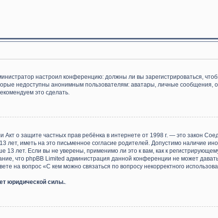
 администратор настроил конференцию: должны ли вы зарегистрироваться, что
орые недоступны анонимным пользователям: аватары, личные сообщения, отпр
рекомендуем это сделать.
), или Акт о защите частных прав ребёнка в интернете от 1998 г. — это закон 
 лет, иметь на это письменное согласие родителей. Допустимо наличие ино
13 лет. Если вы не уверены, применимо ли это к вам, как к регистрирующем
ание, что phpBB Limited администрация данной конференции не может дават
ете на вопрос «С кем можно связаться по вопросу некорректного использова
еет юридической силы.
.