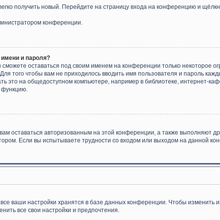
 легко получить новый. Перейдите на страницу входа на конференцию и щёлк
дминистратором конференции.
 имени и пароля?
ы сможете оставаться под своим именем на конференции только некоторое ог
 Для того чтобы вам не приходилось вводить имя пользователя и пароль каж
ь это на общедоступном компьютере, например в библиотеке, интернет-кафе,
у функцию.
 вам оставаться авторизованным на этой конференции, а также выполняют др
ором. Если вы испытываете трудности со входом или выходом на данной кон
все ваши настройки хранятся в базе данных конференции. Чтобы изменить и
енить все свои настройки и предпочтения.