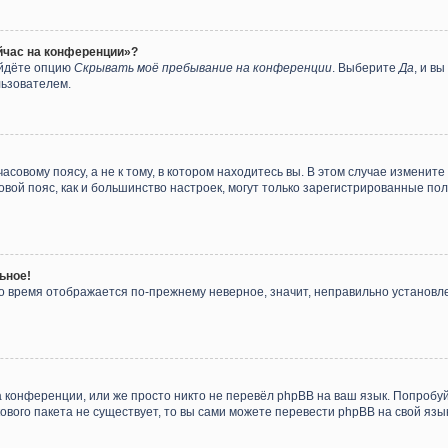
ейчас на конференции»?
айдёте опцию
Скрывать моё пребывание на конференции
. Выберите
Да
, и в
льзователем.
совому поясу, а не к тому, в котором находитесь вы. В этом случае измените 
асовой пояс, как и большинство настроек, могут только зарегистрированные п
ьное!
 но время отображается по-прежнему неверное, значит, неправильно установ
 конференции, или же просто никто не перевёл phpBB на ваш язык. Попробу
ыкового пакета не существует, то вы сами можете перевести phpBB на свой я