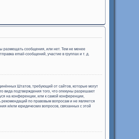
бы размещать сообщения, или нет. Тем не менее
авка email-сообщений, участие в группах и т. д.
Соединённых Штатов, требующий от сайтов, которые могут
го вида подтверждения того, что опекуны разрешают
уся на конференции, или к самой конференции,
ь рекомендаций по правовым вопросам и не является
ния и/или юридических вопросов, связанных с этой