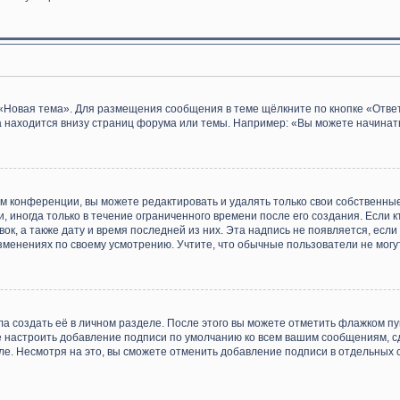
«Новая тема». Для размещения сообщения в теме щёлкните по кнопке «Ответ
 находится внизу страниц форума или темы. Например: «Вы можете начинать
м конференции, вы можете редактировать и удалять только свои собственны
 иногда только в течение ограниченного времени после его создания. Если к
ок, а также дату и время последней из них. Эта надпись не появляется, ес
зменениях по своему усмотрению. Учтите, что обычные пользователи не могут
а создать её в личном разделе. После этого вы можете отметить флажком п
е настроить добавление подписи по умолчанию ко всем вашим сообщениям, 
ле. Несмотря на это, вы сможете отменить добавление подписи в отдельных