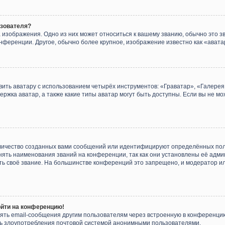
ьзователя?
 изображения. Одно из них может относиться к вашему званию, обычно это зв
онференции. Другое, обычно более крупное, изображение известно как «авата
ить аватару с использованием четырёх инструментов: «Граватар», «Галере
ержка аватар, а также какие типы аватар могут быть доступны. Если вы не мо
личество созданных вами сообщений или идентифицируют определённых пол
ять наименования званий на конференции, так как они установлены её адм
ть своё звание. На большинстве конференций это запрещено, и модератор и
ойти на конференцию!
ять email-сообщения другим пользователям через встроенную в конференцию
ить злоупотребления почтовой системой анонимными пользователями.