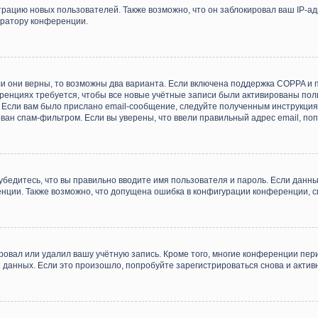
ацию новых пользователей. Также возможно, что он заблокировал ваш IP-ад
тратору конференции.
и они верны, то возможны два варианта. Если включена поддержка COPPA и пр
енциях требуется, чтобы все новые учётные записи были активированы пол
Если вам было прислано email-сообщение, следуйте полученным инструкциям
ван спам-фильтром. Если вы уверены, что ввели правильный адрес email, по
убедитесь, что вы правильно вводите имя пользователя и пароль. Если данн
ренции. Также возможно, что допущена ошибка в конфигурации конференции, 
ровал или удалил вашу учётную запись. Кроме того, многие конференции пе
анных. Если это произошло, попробуйте зарегистрироваться снова и активне