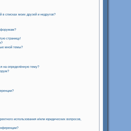
й в списках моих друзей и недругов?
и форумам?
стую страницу!
и?
ные мной темы?
ся на определённую тему?
форум?
ференции?
ректного использования и/или юридических вопросов,
онференции?