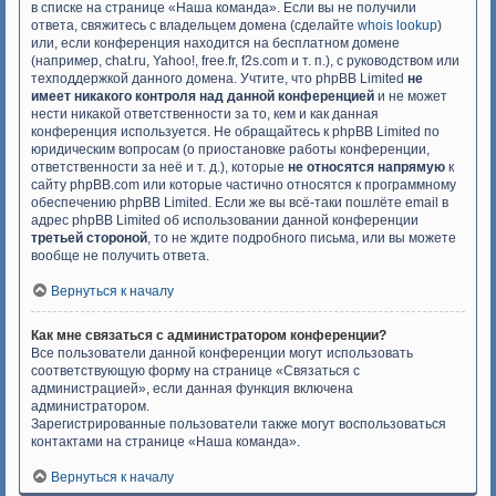
в списке на странице «Наша команда». Если вы не получили
ответа, свяжитесь с владельцем домена (сделайте
whois lookup
)
или, если конференция находится на бесплатном домене
(например, chat.ru, Yahoo!, free.fr, f2s.com и т. п.), с руководством или
техподдержкой данного домена. Учтите, что phpBB Limited
не
имеет никакого контроля над данной конференцией
и не может
нести никакой ответственности за то, кем и как данная
конференция используется. Не обращайтесь к phpBB Limited по
юридическим вопросам (о приостановке работы конференции,
ответственности за неё и т. д.), которые
не относятся напрямую
к
сайту phpBB.com или которые частично относятся к программному
обеспечению phpBB Limited. Если же вы всё-таки пошлёте email в
адрес phpBB Limited об использовании данной конференции
третьей стороной
, то не ждите подробного письма, или вы можете
вообще не получить ответа.
Вернуться к началу
Как мне связаться с администратором конференции?
Все пользователи данной конференции могут использовать
соответствующую форму на странице «Связаться с
администрацией», если данная функция включена
администратором.
Зарегистрированные пользователи также могут воспользоваться
контактами на странице «Наша команда».
Вернуться к началу