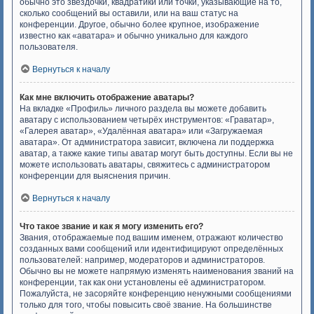
обычно это звёздочки, квадратики или точки, указывающие на то,
сколько сообщений вы оставили, или на ваш статус на
конференции. Другое, обычно более крупное, изображение
известно как «аватара» и обычно уникально для каждого
пользователя.
Вернуться к началу
Как мне включить отображение аватары?
На вкладке «Профиль» личного раздела вы можете добавить
аватару с использованием четырёх инструментов: «Граватар»,
«Галерея аватар», «Удалённая аватара» или «Загружаемая
аватара». От администратора зависит, включена ли поддержка
аватар, а также какие типы аватар могут быть доступны. Если вы не
можете использовать аватары, свяжитесь с администратором
конференции для выяснения причин.
Вернуться к началу
Что такое звание и как я могу изменить его?
Звания, отображаемые под вашим именем, отражают количество
созданных вами сообщений или идентифицируют определённых
пользователей: например, модераторов и администраторов.
Обычно вы не можете напрямую изменять наименования званий на
конференции, так как они установлены её администратором.
Пожалуйста, не засоряйте конференцию ненужными сообщениями
только для того, чтобы повысить своё звание. На большинстве