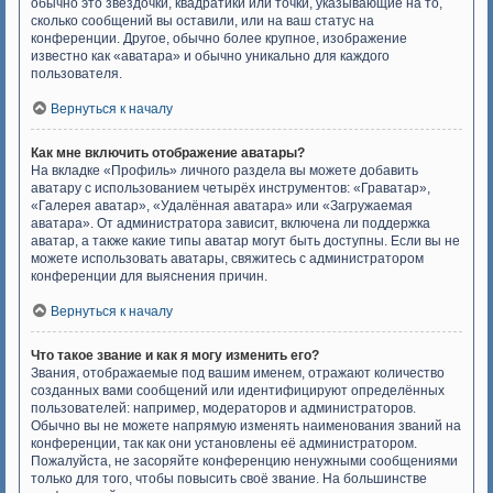
обычно это звёздочки, квадратики или точки, указывающие на то,
сколько сообщений вы оставили, или на ваш статус на
конференции. Другое, обычно более крупное, изображение
известно как «аватара» и обычно уникально для каждого
пользователя.
Вернуться к началу
Как мне включить отображение аватары?
На вкладке «Профиль» личного раздела вы можете добавить
аватару с использованием четырёх инструментов: «Граватар»,
«Галерея аватар», «Удалённая аватара» или «Загружаемая
аватара». От администратора зависит, включена ли поддержка
аватар, а также какие типы аватар могут быть доступны. Если вы не
можете использовать аватары, свяжитесь с администратором
конференции для выяснения причин.
Вернуться к началу
Что такое звание и как я могу изменить его?
Звания, отображаемые под вашим именем, отражают количество
созданных вами сообщений или идентифицируют определённых
пользователей: например, модераторов и администраторов.
Обычно вы не можете напрямую изменять наименования званий на
конференции, так как они установлены её администратором.
Пожалуйста, не засоряйте конференцию ненужными сообщениями
только для того, чтобы повысить своё звание. На большинстве