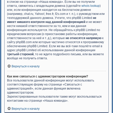
в списке на странице «Наша команда». Если вы не получили
ответа, свяжитесь с владельцем домена (сделайте
whois lookup
)
или, если конференция находится на бесплатном домене
(например, chat.ru, Yahoo!, free.fr, f2s.com и т. п.), с руководством или
техподдержкой данного домена. Учтите, что phpBB Limited
не
имеет никакого контроля над данной конференцией
и не может
нести никакой ответственности за то, кем и как данная
конференция используется. Не обращайтесь к phpBB Limited по
юридическим вопросам (о приостановке работы конференции,
ответственности за неё и т. д.), которые
не относятся напрямую
к
сайту phpBB.com или которые частично относятся к программному
обеспечению phpBB Limited. Если же вы всё-таки пошлёте email в
адрес phpBB Limited об использовании данной конференции
третьей стороной
, то не ждите подробного письма, или вы можете
вообще не получить ответа.
Вернуться к началу
Как мне связаться с администратором конференции?
Все пользователи данной конференции могут использовать
соответствующую форму на странице «Связаться с
администрацией», если данная функция включена
администратором.
Зарегистрированные пользователи также могут воспользоваться
контактами на странице «Наша команда».
Вернуться к началу